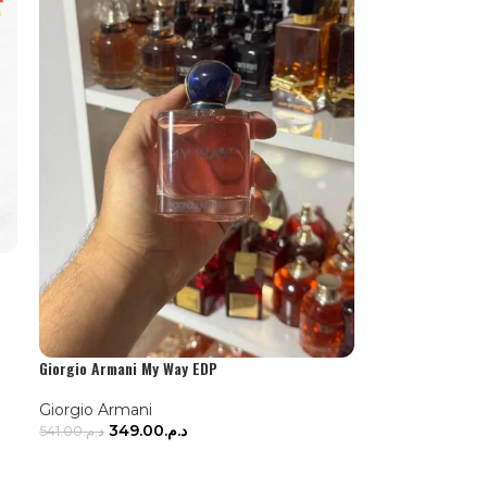
Giorgio Armani My Way EDP
Giorgio Armani
349.00
د.م.
541.00
د.م.
AJOUTER AU PANIER