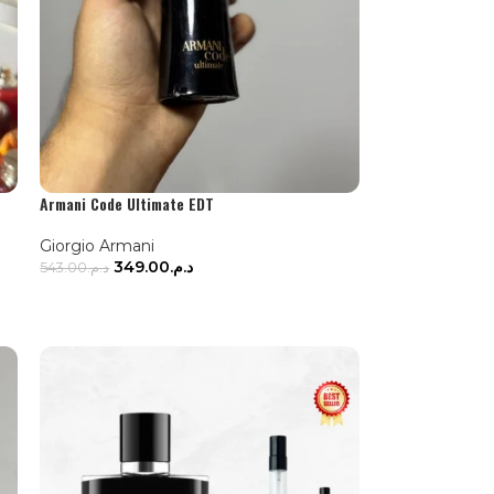
Armani Code Ultimate EDT
Giorgio Armani
349.00
د.م.
543.00
د.م.
AJOUTER AU PANIER