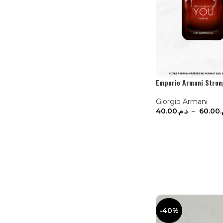
Emporio Armani Stron
Giorgio Armani
40.00
د.م.
–
60.00
م
CHOIX DES OPTI
-40%