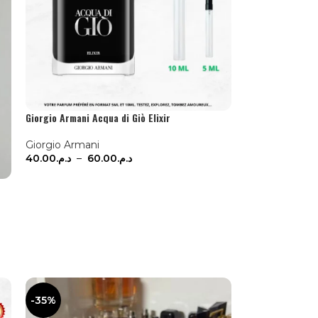
Giorgio Armani Acqua di Giò Elixir
Giorgio Armani
40.00
د.م.
–
60.00
د.م.
CHOIX DES OPTIONS
-35%