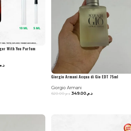
ger With You Parfum
د..
ONS
Giorgio Armani Acqua di Gio EDT 75ml
Giorgio Armani
349.00
د.م.
620.00
د.م.
AJOUTER AU PANIER