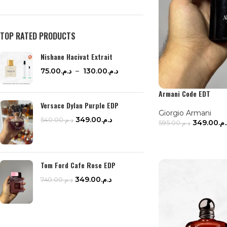
TOP RATED PRODUCTS
Nishane Hacivat Extrait
75.00
د.م.
–
130.00
د.م.
Armani Code EDT
Versace Dylan Purple EDP
Giorgio Armani
349.00
د.م.
540.00
د.م.
349.00
د.م
595.00
د.م.
AJOUTER AU PAN
Tom Ford Cafe Rose EDP
349.00
د.م.
740.00
د.م.