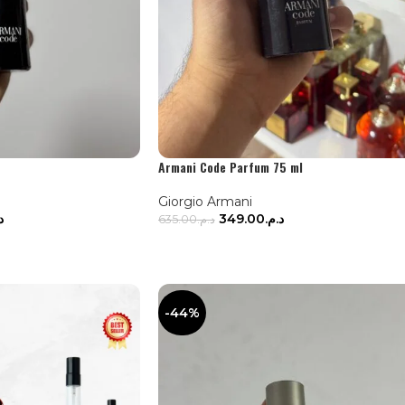
Armani Code Parfum 75 ml
Giorgio Armani
.
349.00
د.م.
635.00
د.م.
IER
AJOUTER AU PANIER
-44%