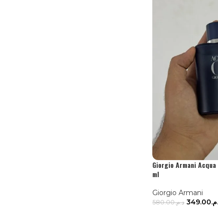
Giorgio Armani Acqua 
ml
Giorgio Armani
349.00
.م
580.00
د.م.
AJOUTER AU PAN