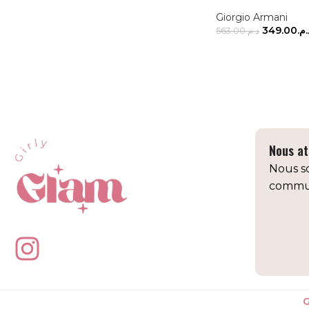
Giorgio Armani
349.00
د.م
563.00
د.م.
AJOUTER AU PAN
Nous at
Nous so
commun
G