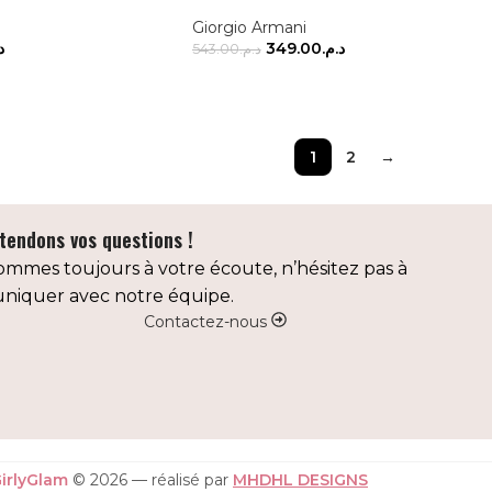
Giorgio Armani
.
349.00
د.م.
543.00
د.م.
IER
AJOUTER AU PANIER
1
2
→
tendons vos questions !
mmes toujours à votre écoute, n’hésitez pas à
iquer avec notre équipe.
Contactez-nous
irlyGlam
© 2026 — réalisé par
MHDHL DESIGNS