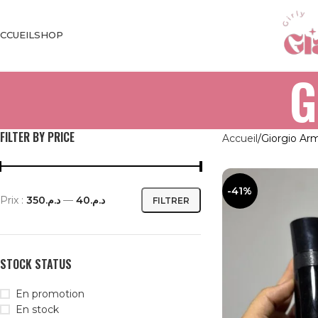
CCUEIL
SHOP
G
FILTER BY PRICE
Accueil
Giorgio Ar
-41%
Prix :
د.م.350
—
د.م.40
FILTRER
STOCK STATUS
En promotion
En stock