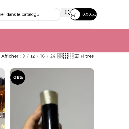
0.00
د.م.
Afficher
9
12
18
24
Filtres
-36%