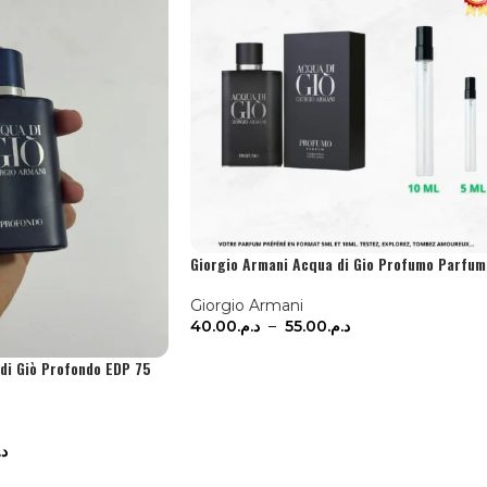
Giorgio Armani Acqua di Gio Profumo Parfum
Giorgio Armani
40.00
د.م.
–
55.00
د.م.
CHOIX DES OPTIONS
di Giò Profondo EDP 75
د.
IER