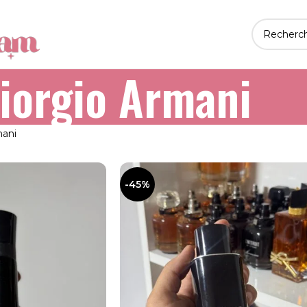
iorgio Armani
mani
-45%