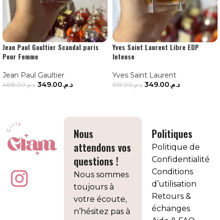
Jean Paul Gaultier Scandal paris
Yves Saint Laurent Libre EDP
Pour Femme
Intense
Jean Paul Gaultier
Yves Saint Laurent
349.00
د.م.
349.00
د.م.
488.00
د.م.
619.00
د.م.
AJOUTER AU PANIER
AJOUTER AU PANIER
Nous
Politiques
attendons vos
Politique de
questions !
Confidentialité
Conditions
Nous sommes
d’utilisation
toujours à
Retours &
votre écoute,
échanges
n’hésitez pas à