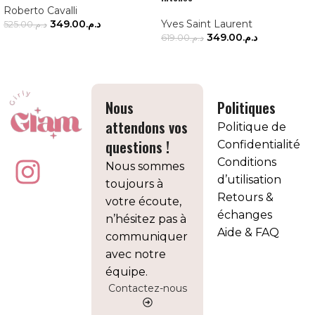
Roberto Cavalli
349.00
د.م.
Yves Saint Laurent
525.00
د.م.
349.00
د.م.
619.00
د.م.
AJOUTER AU PANIER
AJOUTER AU PANIER
Nous
Politiques
attendons vos
Politique de
questions !
Confidentialité
Conditions
Nous sommes
d’utilisation
toujours à
Retours &
votre écoute,
échanges
n’hésitez pas à
Aide & FAQ
communiquer
avec notre
équipe.
Contactez-nous