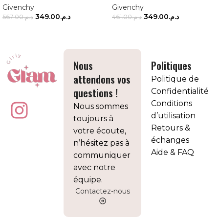
Givenchy
Givenchy
349.00
د.م.
349.00
د.م.
567.00
د.م.
461.00
د.م.
AJOUTER AU PANIER
AJOUTER AU PANIER
Nous
Politiques
attendons vos
Politique de
questions !
Confidentialité
Conditions
Nous sommes
d’utilisation
toujours à
Retours &
votre écoute,
échanges
n’hésitez pas à
Aide & FAQ
communiquer
avec notre
équipe.
Contactez-nous