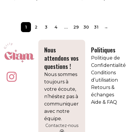
AJOUTER AU PANIER
AJOUTER AU PANIER
1
2
3
4
…
29
30
31
→
Nous
Politiques
attendons vos
Politique de
questions !
Confidentialité
Conditions
Nous sommes
d’utilisation
toujours à
Retours &
votre écoute,
échanges
n’hésitez pas à
Aide & FAQ
communiquer
avec notre
équipe.
Contactez-nous