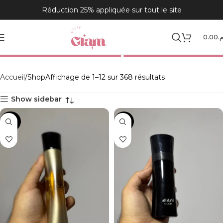
Réduction 25% appliquée sur tout le site
Shop
0.00
.م
Accueil
Shop
Affichage de 1–12 sur 368 résultats
Show sidebar
-36%
-41%