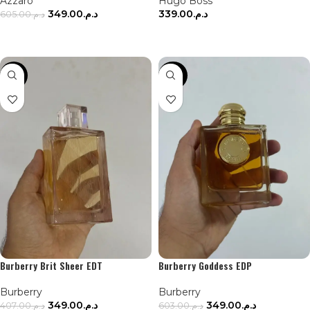
Azzaro
Hugo Boss
349.00
د.م.
339.00
د.م.
605.00
د.م.
AJOUTER AU PANIER
AJOUTER AU PANIER
-14%
-42%
Burberry Brit Sheer EDT
Burberry Goddess EDP
Burberry
Burberry
349.00
د.م.
349.00
د.م.
407.00
د.م.
603.00
د.م.