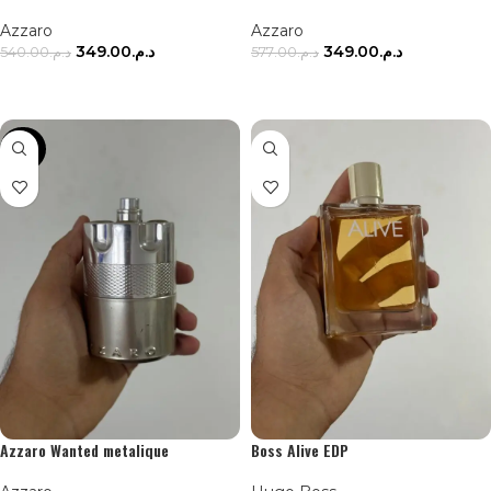
Azzaro
Azzaro
349.00
د.م.
349.00
د.م.
540.00
د.م.
577.00
د.م.
AJOUTER AU PANIER
AJOUTER AU PANIER
-42%
Azzaro Wanted metalique
Boss Alive EDP