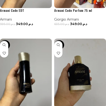
Armani Code EDT
Armani Code Parfum 75 ml
Armani
Giorgio Armani
349.00
د.م.
349.00
د.م.
595.00
د.م.
635.00
د.م.
AJOUTER AU PANIER
AJOUTER AU PANIER
-36%
-43%