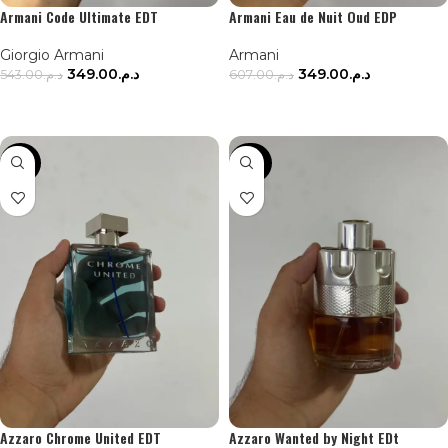
Armani Code Ultimate EDT
Armani Eau de Nuit Oud EDP
Giorgio Armani
Armani
349.00
د.م.
349.00
د.م.
543.00
د.م.
607.00
د.م.
AJOUTER AU PANIER
AJOUTER AU PANIER
-35%
-40%
Azzaro Chrome United EDT
Azzaro Wanted by Night EDt