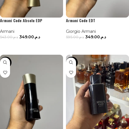
Armani Code Absolu EDP
Armani Code EDT
Armani
Giorgio Armani
349.00
د.م.
349.00
د.م.
543.00
د.م.
595.00
د.م.
AJOUTER AU PANIER
AJOUTER AU PANIER
-41%
-45%