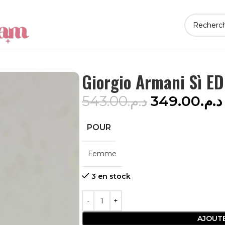
Giorgio Armani Sì E
543.00
د.م.
349.00
د.م.
POUR
Femme
3 en stock
AJOUTE