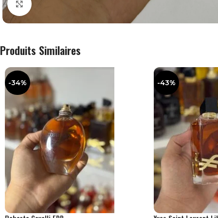
Agrandir
Produits Similaires
-34%
-43%
Roberto Cavalli EDP
Yves Saint Laurent L