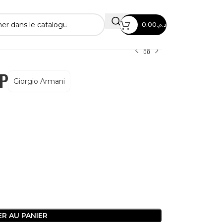
0.00
د.م.
DP
Giorgio Armani
R AU PANIER