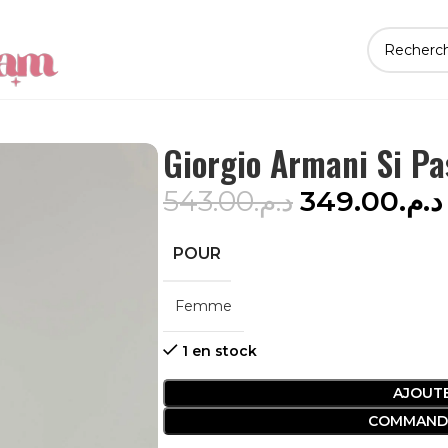
Giorgio Armani Si P
543.00
د.م.
349.00
د.م.
POUR
Femme
1 en stock
AJOUTE
COMMAND