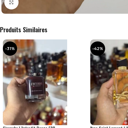
Agrandir
Produits Similaires
-31%
-42%
Givenchy L’Interdit Rouge EDP
Yves Saint Laurent Li