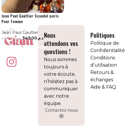
Jean Paul Gaultier Scandal paris
Pour Femme
Jean Paul Gaultier
Nous
Politiques
349.00
د.م.
488.00
د.م.
attendons vos
Politique de
AJOUTER AU PANIER
questions !
Confidentialité
Conditions
Nous sommes
d’utilisation
toujours à
Retours &
votre écoute,
échanges
n’hésitez pas à
Aide & FAQ
communiquer
avec notre
équipe.
Contactez-nous