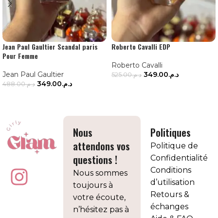
Jean Paul Gaultier Scandal paris
Roberto Cavalli EDP
Pour Femme
Roberto Cavalli
Jean Paul Gaultier
349.00
د.م.
525.00
د.م.
349.00
د.م.
488.00
د.م.
AJOUTER AU PANIER
AJOUTER AU PANIER
Nous
Politiques
attendons vos
Politique de
questions !
Confidentialité
Conditions
Nous sommes
d’utilisation
toujours à
Retours &
votre écoute,
échanges
n’hésitez pas à