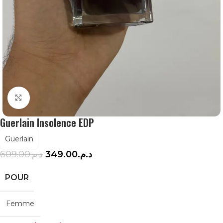
Agrandir
Guerlain Insolence EDP
Guerlain
609.00
د.م.
349.00
د.م.
POUR
Femme