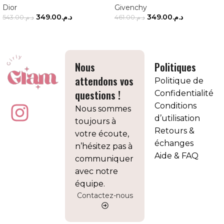
Dior
Givenchy
349.00
د.م.
349.00
د.م.
543.00
د.م.
461.00
د.م.
AJOUTER AU PANIER
AJOUTER AU PANIER
Nous
Politiques
attendons vos
Politique de
questions !
Confidentialité
Conditions
Nous sommes
d’utilisation
toujours à
Retours &
votre écoute,
échanges
n’hésitez pas à
Aide & FAQ
communiquer
avec notre
équipe.
Contactez-nous