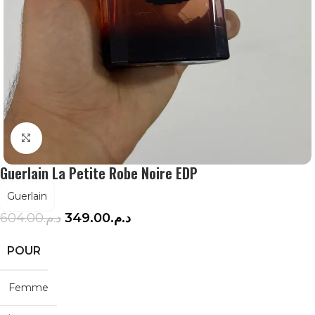
Agrandir
Guerlain La Petite Robe Noire EDP
Guerlain
604.00
د.م.
349.00
د.م.
POUR
Femme