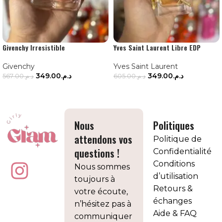
Givenchy Irresistible
Yves Saint Laurent Libre EDP
Givenchy
Yves Saint Laurent
349.00
د.م.
349.00
د.م.
567.00
د.م.
605.00
د.م.
AJOUTER AU PANIER
AJOUTER AU PANIER
Nous
Politiques
attendons vos
Politique de
questions !
Confidentialité
Conditions
Nous sommes
d’utilisation
toujours à
Retours &
votre écoute,
échanges
n’hésitez pas à
Aide & FAQ
communiquer