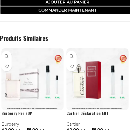
AJOUTER AU PANIER
COMMANDER MAINTENANT
Produits Similaires
Burberry Her EDP
Cartier Déclaration EDT
Burberry
Cartier
40.00
د.م.
–
55.00
د.م.
40.00
د.م.
–
55.00
د.م.