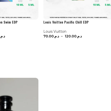
oon Swim EDP
Louis Vuitton Pacific Chill EDP
Louis Vuitton
د.م.
70.00
د.م.
–
120.00
د.م.
ONS
CHOIX DES OPTIONS