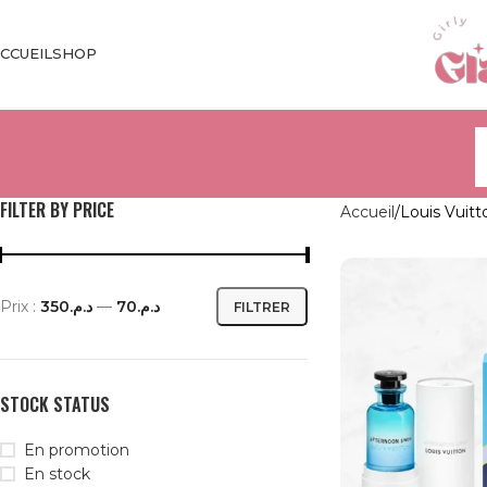
CCUEIL
SHOP
FILTER BY PRICE
Accueil
Louis Vuitt
Prix :
د.م.350
—
د.م.70
FILTRER
STOCK STATUS
En promotion
En stock