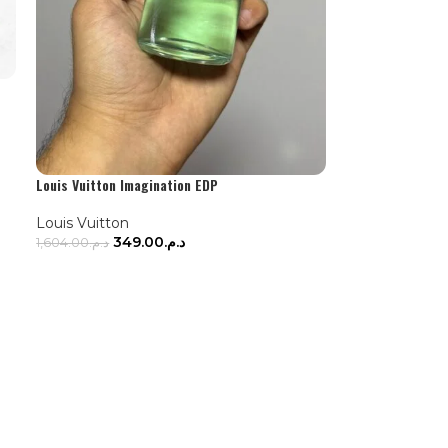
Louis Vuitton Imagination EDP
Louis Vuitton
349.00
د.م.
1,604.00
د.م.
LIRE LA SUITE