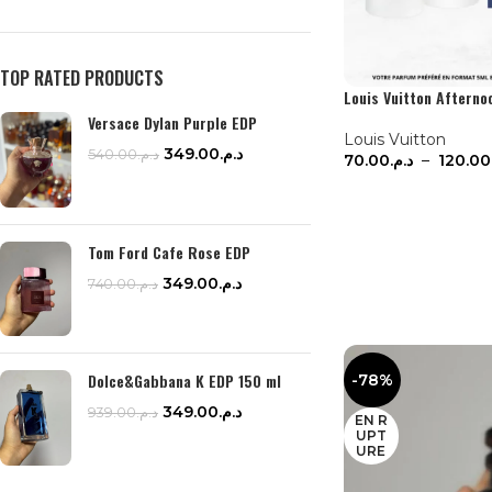
TOP RATED PRODUCTS
Louis Vuitton Aftern
Versace Dylan Purple EDP
Louis Vuitton
349.00
د.م.
540.00
د.م.
70.00
د.م.
–
120.00
CHOIX DES OPTI
Tom Ford Cafe Rose EDP
349.00
د.م.
740.00
د.م.
Dolce&Gabbana K EDP 150 ml
-78%
349.00
د.م.
939.00
د.م.
EN R
UPT
URE