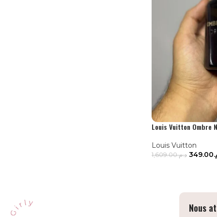
Louis Vuitton Ombre 
Louis Vuitton
349.00
م
1,609.00
د.م.
LIRE LA SUITE
Nous at