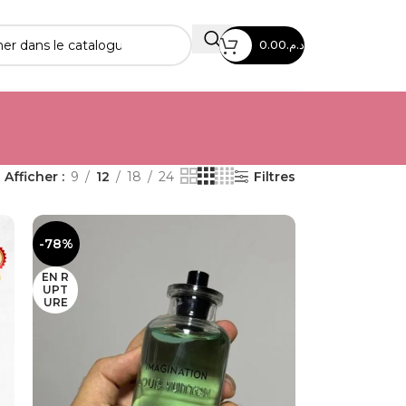
0.00
د.م.
Afficher
9
12
18
24
Filtres
-78%
EN R
UPT
URE