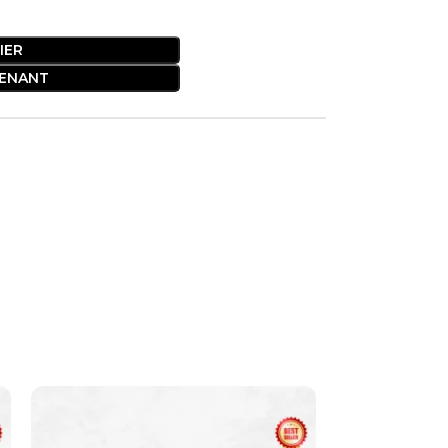
IER
ENANT