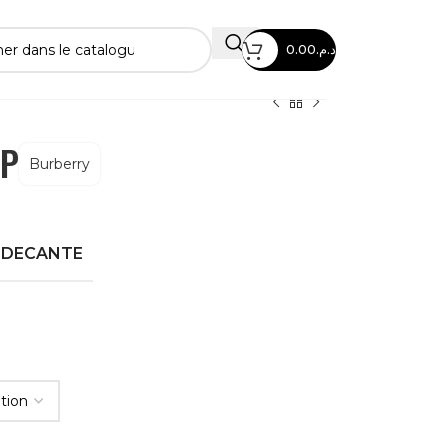
0.00
د.م.
DP
Burberry
E DECANTE