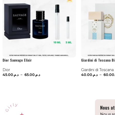
Dior Sauvage Elixir
Giardini di Toscana B
Dior
Giardini di Toscana
45.00
د.م.
–
65.00
د.م.
40.00
د.م.
–
60.00
CHOIX DES OPTIONS
CHOIX DES OPTI
Nous at
Nous so