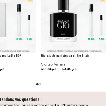
ianco Latte EDP
Giorgio Armani Acqua di Giò Elixir
Giorgio Armani
د.م.
40.00
د.م.
–
60.00
د.م.
ONS
CHOIX DES OPTIONS
tendons vos questions !
mmes toujours à votre écoute, n’hésitez pas à