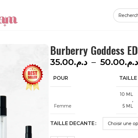
Burberry Goddess E
35.00
د.م.
–
50.00
د.م.
POUR
TAILL
10 ML
,
Femme
5 ML
TAILLE DECANTE