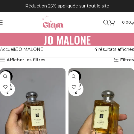
Réduction 25% appliquée sur tout le site
0.00
.م
JO MALONE
Accueil
JO MALONE
4 résultats affichés
Afficher les filtres
Filtres
-48%
-48%
EN RU
EN RU
PTUR
PTUR
E
E