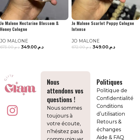
Jo Malone Nectarine Blossom &
Jo Malone Scarlet Poppy Cologne
Honey Cologne
Intense
JO MALONE
JO MALONE
349.00
د.م.
349.00
د.م.
673.00
د.م.
672.00
د.م.
LIRE LA SUITE
LIRE LA SUITE
Nous
Politiques
attendons vos
Politique de
questions !
Confidentialité
Conditions
Nous sommes
d’utilisation
toujours à
Retours &
votre écoute,
échanges
n’hésitez pas à
Aide & FAQ
communiquer