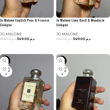
Jo Malone English Pear & Freesia
Jo Malone Lime Basil & Mandarin
Cologne
Cologne
JO MALONE
JO MALONE
349.00
د.م.
349.00
د.م.
676.00
د.م.
673.00
د.م.
LIRE LA SUITE
LIRE LA SUITE
-48%
-48%
EN RU
EN RU
PTUR
PTUR
E
E