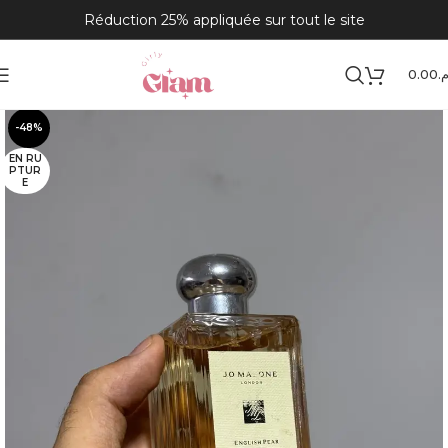
Réduction 25% appliquée sur tout le site
0.00
.م
Accueil
solos
-48%
EN RU
PTUR
E