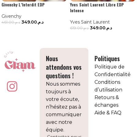
Givenchy L’Interdit EDP
Yves Saint Laurent Libre EDP
Intense
Givenchy
349.00
د.م.
Yves Saint Laurent
461.00
د.م.
349.00
د.م.
619.00
د.م.
AJOUTER AU PANIER
AJOUTER AU PANIER
Nous
Politiques
attendons vos
Politique de
questions !
Confidentialité
Conditions
Nous sommes
d’utilisation
toujours à
Retours &
votre écoute,
échanges
n’hésitez pas à
Aide & FAQ
communiquer
avec notre
équipe.