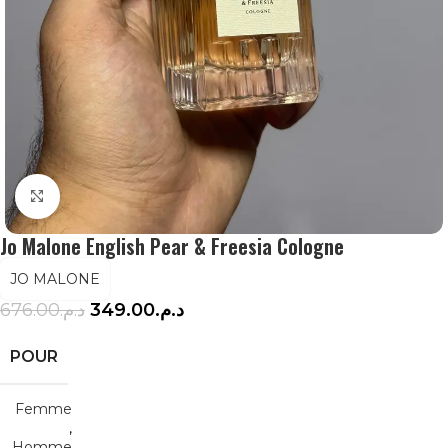
Agrandir
Jo Malone English Pear & Freesia Cologne
JO MALONE
676.00
د.م.
349.00
د.م.
POUR
Femme
,
Homme