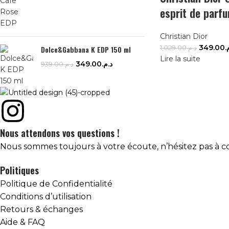
esprit de parf
Christian Dior
349.00
م
Dolce&Gabbana K EDP 150 ml
1,029.00
د.م.
Lire la suite
349.00
د.م.
939.00
د.م.
Nous attendons vos questions !
Nous sommes toujours à votre écoute, n’hésitez pas à
Politiques
Politique de Confidentialité
Conditions d’utilisation
Retours & échanges
Aide & FAQ