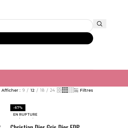
Afficher
9
12
18
24
Filtres
-67%
-67%
-67%
EN RUPTURE
EN RUPTURE
EN RUPTURE
P
Christian Dior Gris Dior EDP