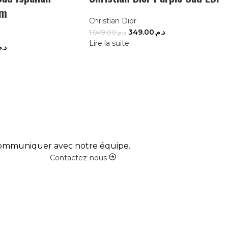
um
Christian Dior
349.00
د.م.
1,049.00
د.م.
Lire la suite
د..
 communiquer avec notre équipe.
Contactez-nous