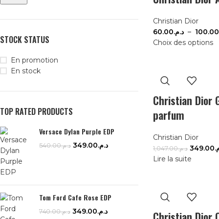
Christian Dior
60.00
د.م.
–
100.00
STOCK STATUS
Choix des options
En promotion
En stock
Christian Dior 
TOP RATED PRODUCTS
parfum
Versace Dylan Purple EDP
Christian Dior
349.00
د.م.
540.00
د.م.
349.00
م
1,047.00
د.م.
Lire la suite
Tom Ford Cafe Rose EDP
349.00
د.م.
740.00
د.م.
Christian Dior