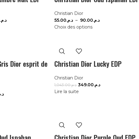
Christian Dior
د.م.
55.00
د.م.
–
90.00
د.م.
Choix des options
Gris Dior esprit de
Christian Dior Lucky EDP
Christian Dior
349.00
د.م.
1,043.00
د.م.
Lire la suite
د..
 Oud Ispahan
Christian Dior Purple Oud EDP