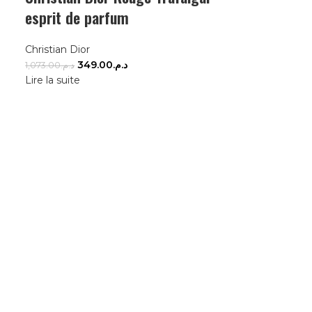
esprit de parfum
Christian Dior
349.00
د.م.
1,073.00
د.م.
Lire la suite