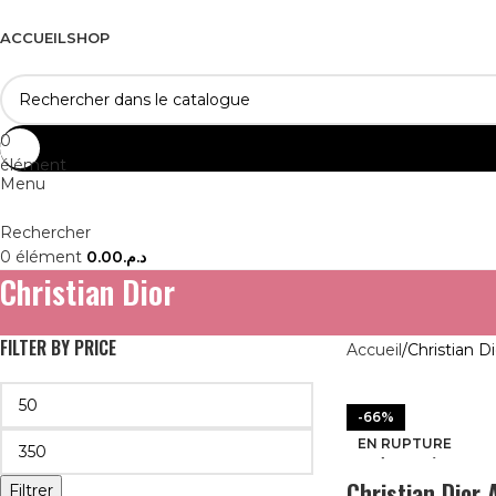
ACCUEIL
SHOP
0
0.00
د.م.
élément
Menu
Rechercher
0
élément
0.00
د.م.
Christian Dior
FILTER BY PRICE
Accueil
Christian Di
-67%
-66%
EN RUPTURE
EN RUPTURE
Christian Dior
Filtrer