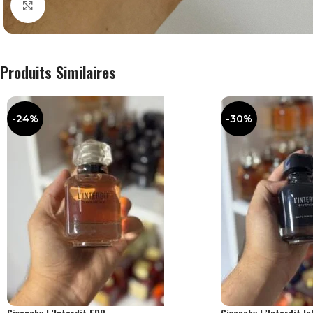
Agrandir
Produits Similaires
-24%
-30%
Givenchy L’Interdit EDP
Givenchy L’Interdit I