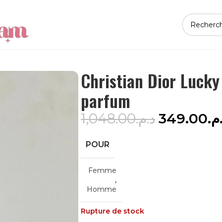
Christian Dior Lucky
parfum
1,048.00
د.م.
349.00
.م
POUR
Femme
,
Homme
Rupture de stock