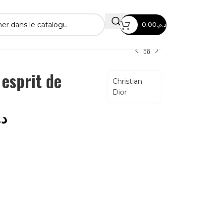
0.00
د.م.
 esprit de
Christian
Dior
د.