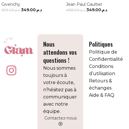
Givenchy
Jean Paul Gaultier
349.00
د.م.
349.00
د.م.
503.00
د.م.
488.00
د.م.
AJOUTER AU PANIER
AJOUTER AU PANIER
Nous
Politiques
attendons vos
Politique de
questions !
Confidentialité
Conditions
Nous sommes
d’utilisation
toujours à
Retours &
votre écoute,
échanges
n’hésitez pas à
Aide & FAQ
communiquer
avec notre
équipe.
Contactez-nous