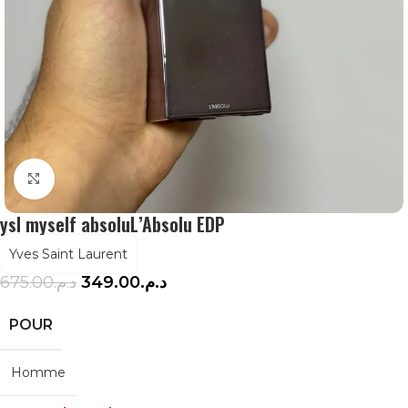
Agrandir
ysl myself absoluL’Absolu EDP
Yves Saint Laurent
675.00
د.م.
349.00
د.م.
POUR
Homme