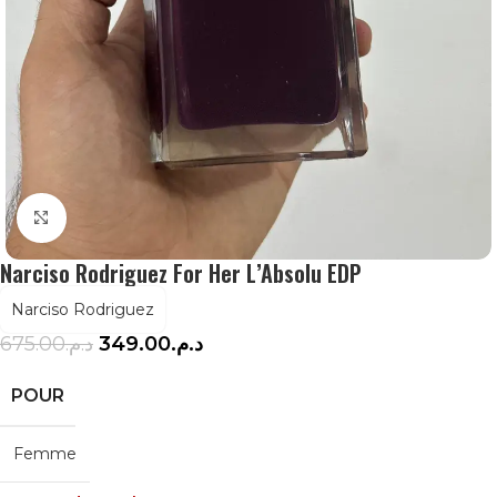
Agrandir
Narciso Rodriguez For Her L’Absolu EDP
Narciso Rodriguez
675.00
د.م.
349.00
د.م.
POUR
Femme