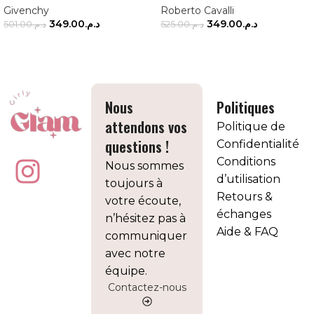
Givenchy
Roberto Cavalli
349.00
د.م.
349.00
د.م.
501.00
د.م.
525.00
د.م.
AJOUTER AU PANIER
AJOUTER AU PANIER
Nous
Politiques
attendons vos
Politique de
questions !
Confidentialité
Conditions
Nous sommes
d’utilisation
toujours à
Retours &
votre écoute,
échanges
n’hésitez pas à
Aide & FAQ
communiquer
avec notre
équipe.
Contactez-nous