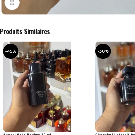
Agrandir
Produits Similaires
-45%
-30%
Armani Code Parfum 75 ml
Givenchy L’Interdit I