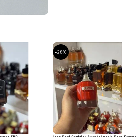
-28%
ntense EDP
Jean Paul Gaultier Scandal paris Pour Femme