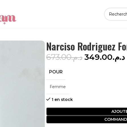
Narciso Rodriguez Fo
673.00
د.م.
349.00
د.م.
POUR
Femme
1 en stock
AJOUTE
COMMAND