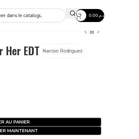
0.00
د.م.
r Her EDT
Narciso Rodriguez
R AU PANIER
ER MAINTENANT