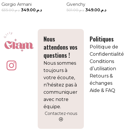
Giorgio Armani
Givenchy
349.00
د.م.
349.00
د.م.
635.00
د.م.
501.00
د.م.
AJOUTER AU PANIER
AJOUTER AU PANIER
Nous
Politiques
attendons vos
Politique de
questions !
Confidentialité
Conditions
Nous sommes
d’utilisation
toujours à
Retours &
votre écoute,
échanges
n’hésitez pas à
Aide & FAQ
communiquer
avec notre
équipe.
Contactez-nous