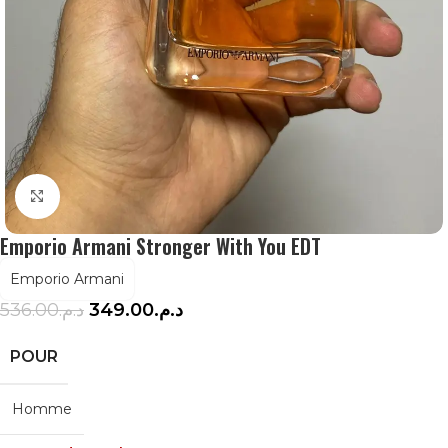
Agrandir
Emporio Armani Stronger With You EDT
Emporio Armani
536.00
د.م.
349.00
د.م.
POUR
Homme