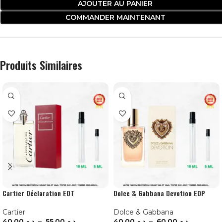
AJOUTER AU PANIER
COMMANDER MAINTENANT
Produits Similaires
Cartier Déclaration EDT
Dolce & Gabbana Devotion EDP
Cartier
Dolce & Gabbana
40.00
د.م.
–
55.00
د.م.
40.00
د.م.
–
60.00
د.م.