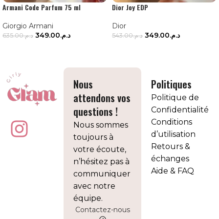
Armani Code Parfum 75 ml
Dior Joy EDP
Giorgio Armani
Dior
349.00
د.م.
349.00
د.م.
635.00
د.م.
543.00
د.م.
AJOUTER AU PANIER
AJOUTER AU PANIER
Nous
Politiques
attendons vos
Politique de
questions !
Confidentialité
Conditions
Nous sommes
d’utilisation
toujours à
Retours &
votre écoute,
échanges
n’hésitez pas à
Aide & FAQ
communiquer
avec notre
équipe.
Contactez-nous