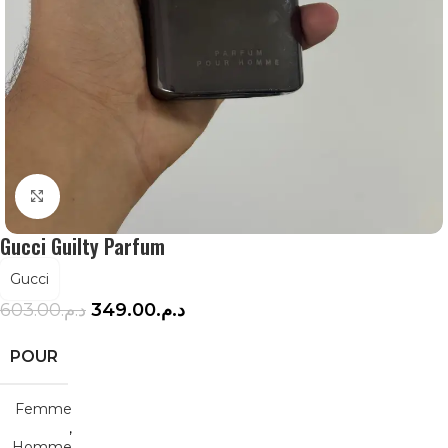
Agrandir
Gucci Guilty Parfum
Gucci
603.00
د.م.
349.00
د.م.
POUR
Femme
,
Homme