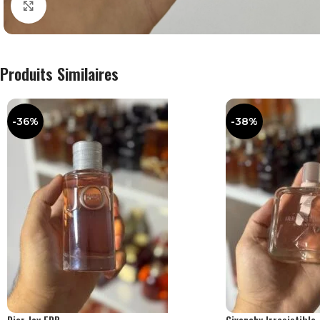
Agrandir
Produits Similaires
-36%
-38%
Dior Joy EDP
Givenchy Irresistible