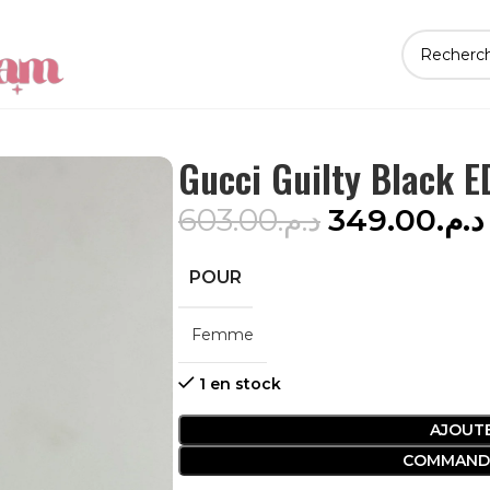
Gucci Guilty Black E
603.00
د.م.
349.00
د.م.
POUR
Femme
1 en stock
AJOUTE
COMMAND