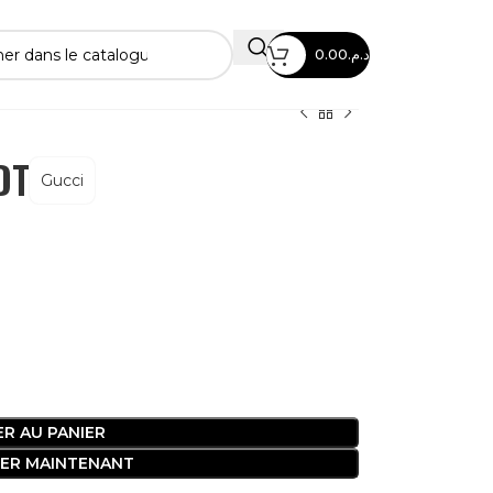
0.00
د.م.
DT
Gucci
R AU PANIER
ER MAINTENANT