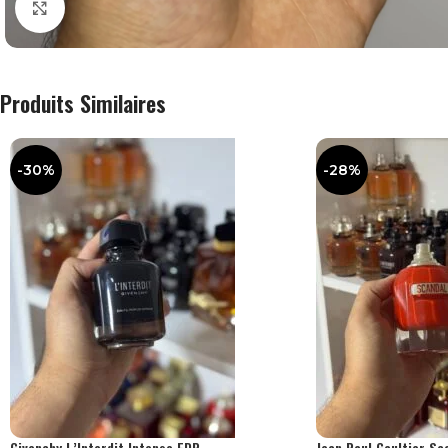
Agrandir
Produits Similaires
-30%
-28%
Givenchy L’Interdit Intense EDP
Jean Paul Gaultier S