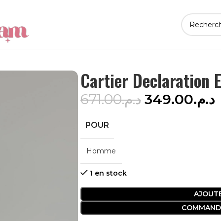
Cartier Declaration 
671.00
د.م.
349.00
د.م.
POUR
Homme
1 en stock
AJOUTE
COMMAND