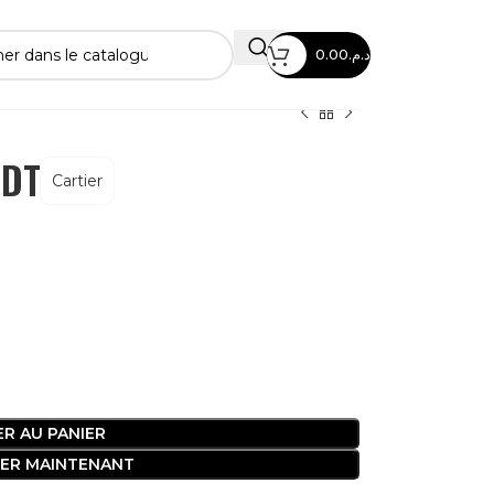
0.00
د.م.
EDT
Cartier
R AU PANIER
ER MAINTENANT