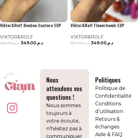
Viktor&Rolf Bonbon Couture EDP
Viktor&Rolf Flowerbomb EDP
VIKTOR&ROLF
VIKTOR&ROLF
349.00
د.م.
349.00
د.م.
536.00
د.م.
537.00
د.م.
AJOUTER AU PANIER
AJOUTER AU PANIER
Nous
Politiques
attendons vos
Politique de
questions !
Confidentialité
Conditions
Nous sommes
d’utilisation
toujours à
Retours &
votre écoute,
échanges
n’hésitez pas à
Aide & FAQ
communiquer