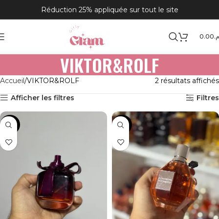
Réduction 25% appliquée sur tout le site
0.00
.م
VIKTOR&ROLF
Accueil
VIKTOR&ROLF
2 résultats affichés
Afficher les filtres
Filtres
-35%
-35%