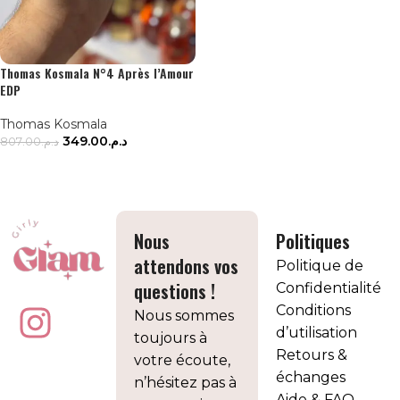
Thomas Kosmala N°4 Après l’Amour
EDP
Thomas Kosmala
349.00
د.م.
807.00
د.م.
LIRE LA SUITE
Nous
Politiques
attendons vos
Politique de
questions !
Confidentialité
Conditions
Nous sommes
d’utilisation
toujours à
Retours &
votre écoute,
échanges
n’hésitez pas à
Aide & FAQ