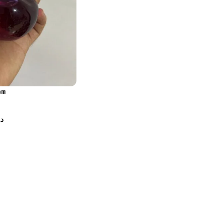
om
د.