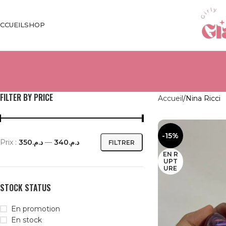
CCUEIL
SHOP
FILTER BY PRICE
Accueil
Nina Ricci
-15%
Prix :
د.م.350
—
د.م.340
FILTRER
EN R
UPT
URE
STOCK STATUS
En promotion
En stock