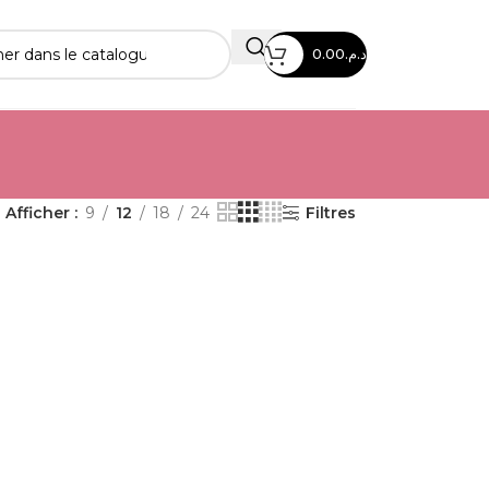
0.00
د.م.
Afficher
9
12
18
24
Filtres