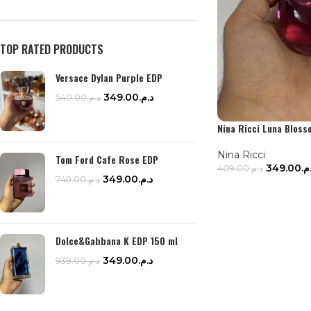
TOP RATED PRODUCTS
Versace Dylan Purple EDP
349.00
د.م.
540.00
د.م.
Nina Ricci Luna Bloss
Nina Ricci
Tom Ford Cafe Rose EDP
349.00
.م
409.00
د.م.
349.00
د.م.
740.00
د.م.
LIRE LA SUITE
Dolce&Gabbana K EDP 150 ml
349.00
د.م.
939.00
د.م.