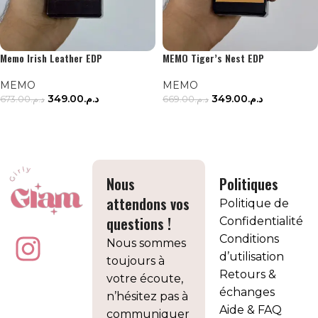
Memo Irish Leather EDP
MEMO Tiger’s Nest EDP
MEMO
MEMO
349.00
د.م.
349.00
د.م.
673.00
د.م.
669.00
د.م.
LIRE LA SUITE
LIRE LA SUITE
Nous
Politiques
attendons vos
Politique de
questions !
Confidentialité
Conditions
Nous sommes
d’utilisation
toujours à
Retours &
votre écoute,
échanges
n’hésitez pas à
Aide & FAQ
communiquer