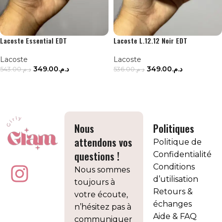
Lacoste Essential EDT
Lacoste L.12.12 Noir EDT
Lacoste
Lacoste
349.00
د.م.
349.00
د.م.
543.00
د.م.
536.00
د.م.
AJOUTER AU PANIER
AJOUTER AU PANIER
Nous
Politiques
attendons vos
Politique de
questions !
Confidentialité
Conditions
Nous sommes
d’utilisation
toujours à
Retours &
votre écoute,
échanges
n’hésitez pas à
Aide & FAQ
communiquer