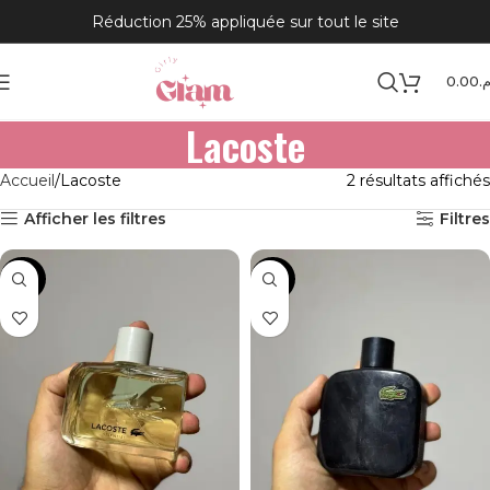
Réduction 25% appliquée sur tout le site
0.00
.م
Lacoste
Accueil
Lacoste
2 résultats affichés
Afficher les filtres
Filtres
-36%
-35%