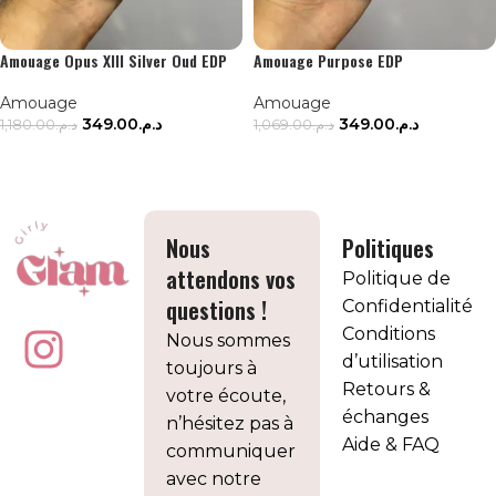
Amouage Opus XIII Silver Oud EDP
Amouage Purpose EDP
Amouage
Amouage
349.00
د.م.
349.00
د.م.
1,180.00
د.م.
1,069.00
د.م.
LIRE LA SUITE
LIRE LA SUITE
Nous
Politiques
attendons vos
Politique de
questions !
Confidentialité
Conditions
Nous sommes
d’utilisation
toujours à
Retours &
votre écoute,
échanges
n’hésitez pas à
Aide & FAQ
communiquer
avec notre