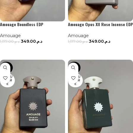
Amouage Boundless EDP
Amouage Opus XII Rose Incense EDP
Amouage
Amouage
349.00
د.م.
349.00
د.م.
1,177.00
د.م.
1,177.00
د.م.
LIRE LA SUITE
LIRE LA SUITE
-70%
-67%
EN RU
EN RU
PTUR
PTUR
E
E