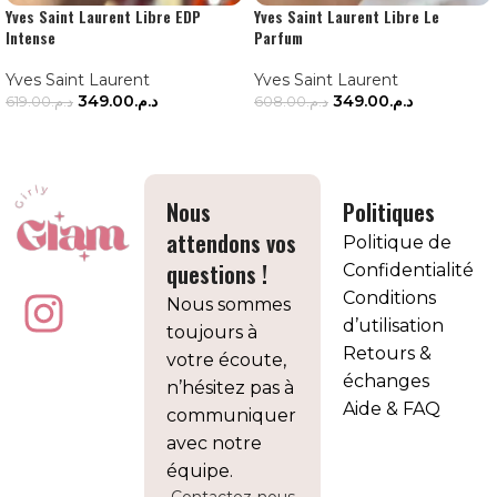
Yves Saint Laurent Libre EDP
Yves Saint Laurent Libre Le
Intense
Parfum
Yves Saint Laurent
Yves Saint Laurent
349.00
د.م.
349.00
د.م.
619.00
د.م.
608.00
د.م.
AJOUTER AU PANIER
AJOUTER AU PANIER
Nous
Politiques
attendons vos
Politique de
questions !
Confidentialité
Conditions
Nous sommes
d’utilisation
toujours à
Retours &
votre écoute,
échanges
n’hésitez pas à
Aide & FAQ
communiquer
avec notre
équipe.