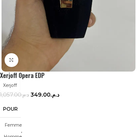
Agrandir
Xerjoff Opera EDP
Xerjoff
1,057.00
د.م.
349.00
د.م.
POUR
Femme
,
Homme