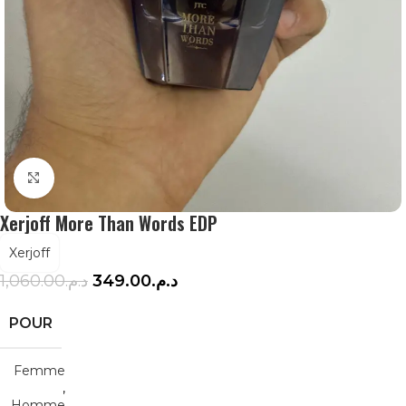
Agrandir
Xerjoff More Than Words EDP
Xerjoff
1,060.00
د.م.
349.00
د.م.
POUR
Femme
,
Homme