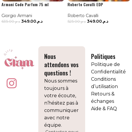
Armani Code Parfum 75 ml
Roberto Cavalli EDP
Giorgio Armani
Roberto Cavalli
349.00
د.م.
349.00
د.م.
635.00
د.م.
525.00
د.م.
AJOUTER AU PANIER
AJOUTER AU PANIER
Nous
Politiques
attendons vos
Politique de
questions !
Confidentialité
Conditions
Nous sommes
d’utilisation
toujours à
Retours &
votre écoute,
échanges
n’hésitez pas à
Aide & FAQ
communiquer
avec notre
équipe.