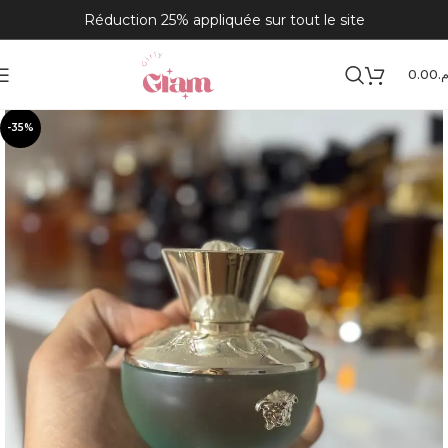
Réduction 25% appliquée sur tout le site
0.00
.م
Accueil
solos
-35%