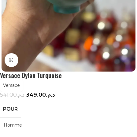
Agrandir
Versace Dylan Turquoise
Versace
541.00
د.م.
349.00
د.م.
POUR
Homme