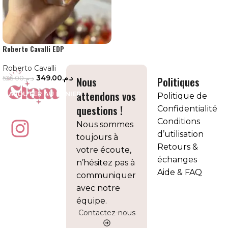
Roberto Cavalli EDP
Roberto Cavalli
349.00
د.م.
Nous
Politiques
525.00
د.م.
attendons vos
AJOUTER AU PANIER
Politique de
questions !
Confidentialité
Conditions
Nous sommes
d’utilisation
toujours à
Retours &
votre écoute,
échanges
n’hésitez pas à
Aide & FAQ
communiquer
avec notre
équipe.
Contactez-nous