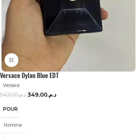
Agrandir
Versace Dylan Blue EDT
Versace
543.00
د.م.
349.00
د.م.
POUR
Homme