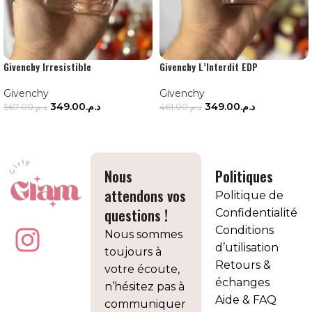
Givenchy Irresistible
Givenchy L’Interdit EDP
Givenchy
Givenchy
349.00
د.م.
349.00
د.م.
567.00
د.م.
461.00
د.م.
AJOUTER AU PANIER
AJOUTER AU PANIER
Nous
Politiques
attendons vos
Politique de
questions !
Confidentialité
Conditions
Nous sommes
d’utilisation
toujours à
Retours &
votre écoute,
échanges
n’hésitez pas à
Aide & FAQ
communiquer