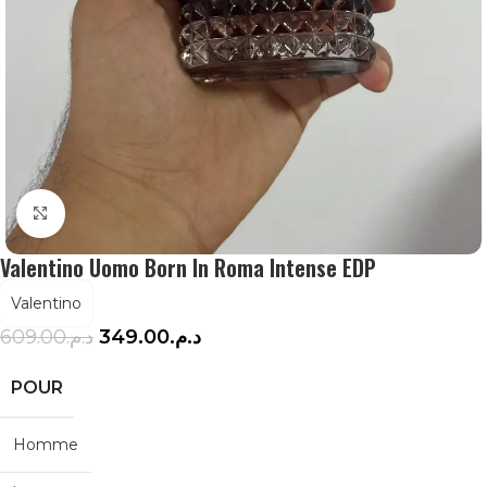
Agrandir
Valentino Uomo Born In Roma Intense EDP
Valentino
609.00
د.م.
349.00
د.م.
POUR
Homme