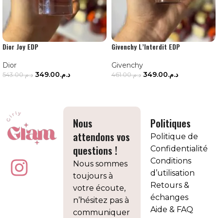
Dior Joy EDP
Givenchy L’Interdit EDP
Dior
Givenchy
349.00
د.م.
349.00
د.م.
543.00
د.م.
461.00
د.م.
AJOUTER AU PANIER
AJOUTER AU PANIER
Nous
Politiques
attendons vos
Politique de
questions !
Confidentialité
Conditions
Nous sommes
d’utilisation
toujours à
Retours &
votre écoute,
échanges
n’hésitez pas à
Aide & FAQ
communiquer