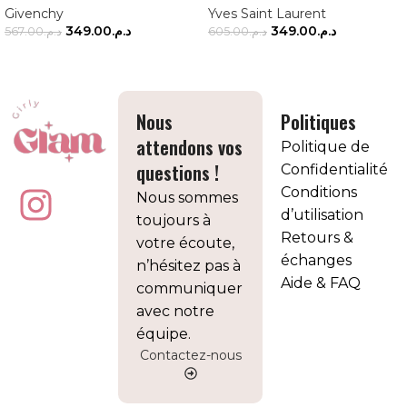
Givenchy
Yves Saint Laurent
349.00
د.م.
349.00
د.م.
567.00
د.م.
605.00
د.م.
AJOUTER AU PANIER
AJOUTER AU PANIER
Nous
Politiques
attendons vos
Politique de
questions !
Confidentialité
Conditions
Nous sommes
d’utilisation
toujours à
Retours &
votre écoute,
échanges
n’hésitez pas à
Aide & FAQ
communiquer
avec notre
équipe.
Contactez-nous