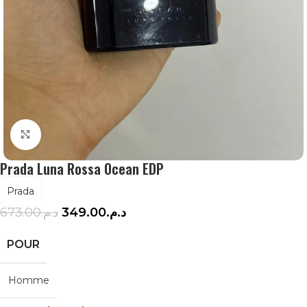
Agrandir
Prada Luna Rossa Ocean EDP
Prada
673.00
د.م.
349.00
د.م.
POUR
Homme