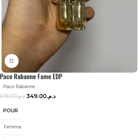
Agrandir
Paco Rabanne Fame EDP
Paco Rabanne
619.00
د.م.
349.00
د.م.
POUR
Femme