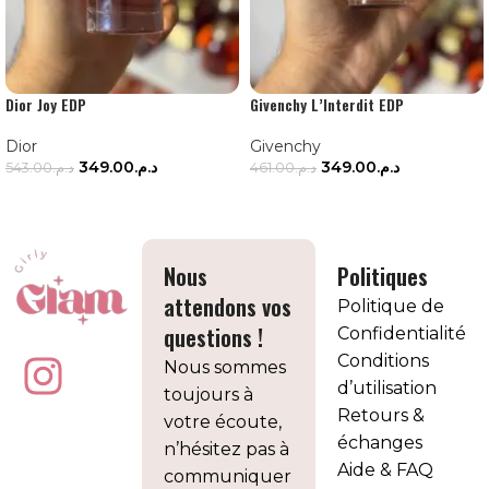
Dior Joy EDP
Givenchy L’Interdit EDP
Dior
Givenchy
349.00
د.م.
349.00
د.م.
543.00
د.م.
461.00
د.م.
AJOUTER AU PANIER
AJOUTER AU PANIER
Nous
Politiques
attendons vos
Politique de
questions !
Confidentialité
Conditions
Nous sommes
d’utilisation
toujours à
Retours &
votre écoute,
échanges
n’hésitez pas à
Aide & FAQ
communiquer