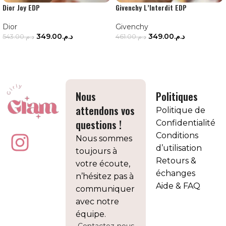
Dior Joy EDP
Givenchy L’Interdit EDP
Dior
Givenchy
349.00
د.م.
349.00
د.م.
543.00
د.م.
461.00
د.م.
AJOUTER AU PANIER
AJOUTER AU PANIER
Nous
Politiques
attendons vos
Politique de
questions !
Confidentialité
Conditions
Nous sommes
d’utilisation
toujours à
Retours &
votre écoute,
échanges
n’hésitez pas à
Aide & FAQ
communiquer
avec notre
équipe.