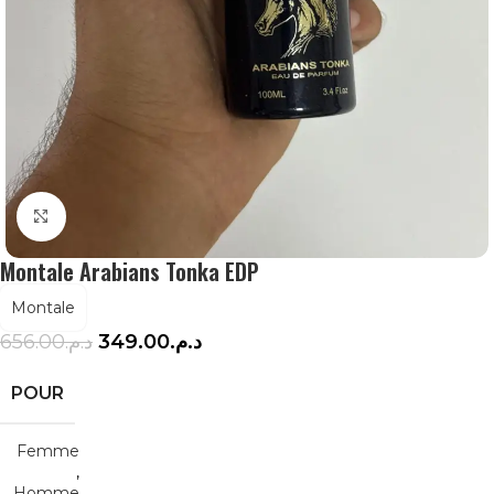
Agrandir
Montale Arabians Tonka EDP
Montale
656.00
د.م.
349.00
د.م.
POUR
Femme
,
Homme