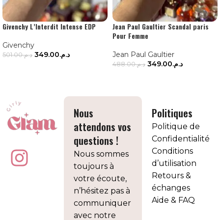
Givenchy L’Interdit Intense EDP
Jean Paul Gaultier Scandal paris
Pour Femme
Givenchy
349.00
د.م.
Jean Paul Gaultier
501.00
د.م.
349.00
د.م.
488.00
د.م.
AJOUTER AU PANIER
AJOUTER AU PANIER
Nous
Politiques
attendons vos
Politique de
questions !
Confidentialité
Conditions
Nous sommes
d’utilisation
toujours à
Retours &
votre écoute,
échanges
n’hésitez pas à
Aide & FAQ
communiquer
avec notre