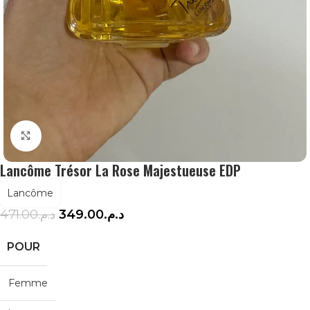
Agrandir
Lancôme Trésor La Rose Majestueuse EDP
Lancôme
471.00
د.م.
349.00
د.م.
POUR
Femme