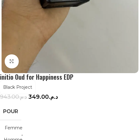
Agrandir
initio Oud for Happiness EDP
Black Project
943.00
د.م.
349.00
د.م.
POUR
Femme
,
Homme