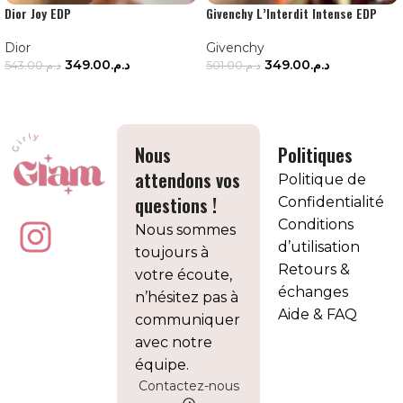
Dior Joy EDP
Givenchy L’Interdit Intense EDP
Dior
Givenchy
349.00
د.م.
349.00
د.م.
543.00
د.م.
501.00
د.م.
AJOUTER AU PANIER
AJOUTER AU PANIER
Nous
Politiques
attendons vos
Politique de
questions !
Confidentialité
Conditions
Nous sommes
d’utilisation
toujours à
Retours &
votre écoute,
échanges
n’hésitez pas à
Aide & FAQ
communiquer
avec notre
équipe.
Contactez-nous