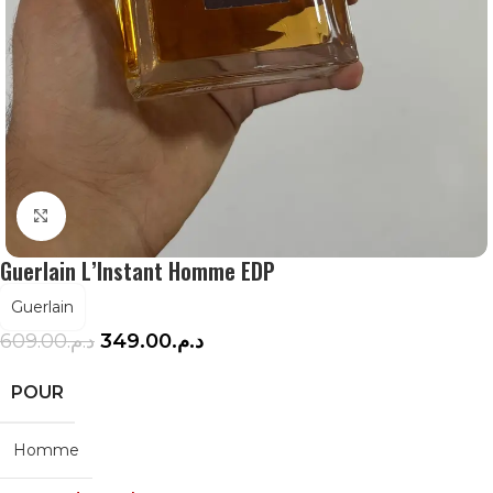
Agrandir
Guerlain L’Instant Homme EDP
Guerlain
609.00
د.م.
349.00
د.م.
POUR
Homme