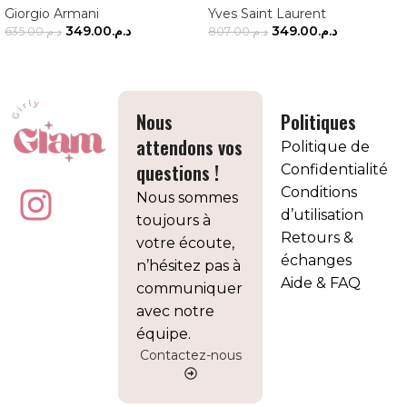
Giorgio Armani
Yves Saint Laurent
349.00
د.م.
349.00
د.م.
635.00
د.م.
807.00
د.م.
AJOUTER AU PANIER
AJOUTER AU PANIER
Nous
Politiques
attendons vos
Politique de
questions !
Confidentialité
Conditions
Nous sommes
d’utilisation
toujours à
Retours &
votre écoute,
échanges
n’hésitez pas à
Aide & FAQ
communiquer
avec notre
équipe.
Contactez-nous