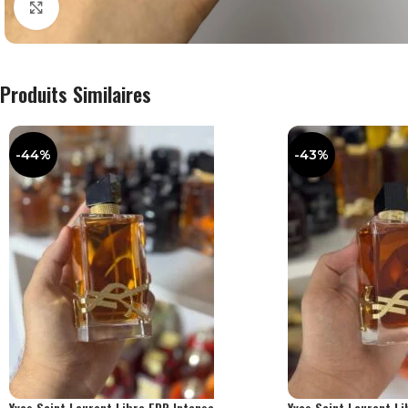
Agrandir
Produits Similaires
-44%
-43%
Yves Saint Laurent Libre EDP Intense
Yves Saint Laurent L