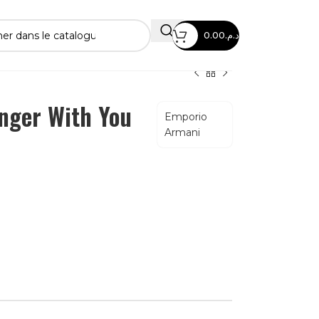
0.00
د.م.
nger With You
Emporio
Armani