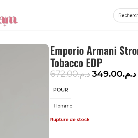
Emporio Armani Stro
Tobacco EDP
672.00
د.م.
349.00
د.م.
POUR
Homme
Rupture de stock