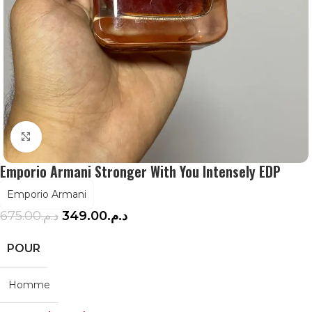
Agrandir
Emporio Armani Stronger With You Intensely EDP
Emporio Armani
675.00
د.م.
349.00
د.م.
POUR
Homme