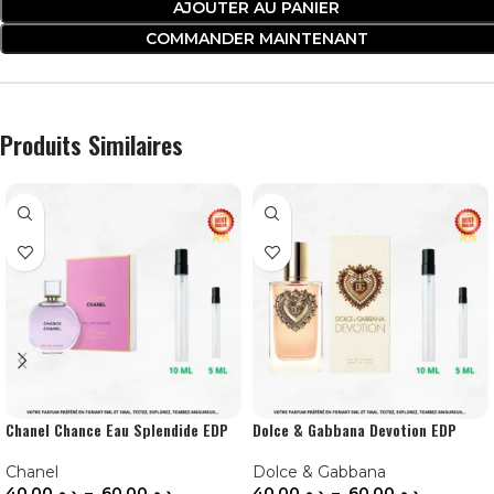
AJOUTER AU PANIER
COMMANDER MAINTENANT
Produits Similaires
Chanel Chance Eau Splendide EDP
Dolce & Gabbana Devotion EDP
Chanel
Dolce & Gabbana
40.00
د.م.
–
60.00
د.م.
40.00
د.م.
–
60.00
د.م.