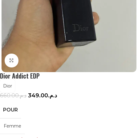
Agrandir
Dior Addict EDP
Dior
660.00
د.م.
349.00
د.م.
POUR
Femme