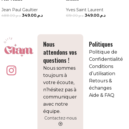
Jean Paul Gaultier
Yves Saint Laurent
349.00
د.م.
349.00
د.م.
488.00
د.م.
619.00
د.م.
AJOUTER AU PANIER
AJOUTER AU PANIER
Nous
Politiques
attendons vos
Politique de
questions !
Confidentialité
Conditions
Nous sommes
d’utilisation
toujours à
Retours &
votre écoute,
échanges
n’hésitez pas à
Aide & FAQ
communiquer
avec notre
équipe.
Contactez-nous