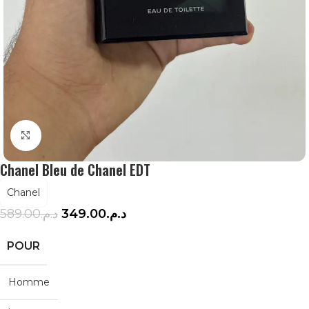
Agrandir
Chanel Bleu de Chanel EDT
Chanel
589.00
د.م.
349.00
د.م.
POUR
Homme